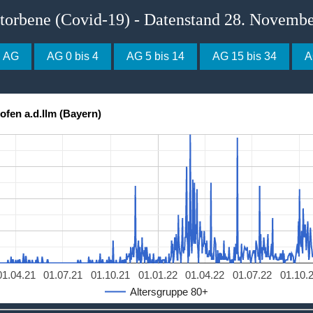
storbene (Covid-19) - Datenstand 28. Novemb
e AG
AG 0 bis 4
AG 5 bis 14
AG 15 bis 34
A
ofen a.d.Ilm (Bayern)
01.04.21
01.07.21
01.10.21
01.01.22
01.04.22
01.07.22
01.10.
Altersgruppe 80+