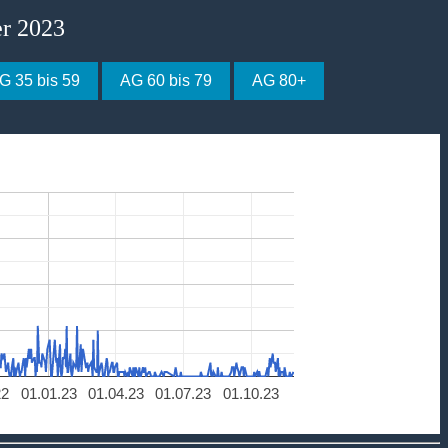
er 2023
G 35 bis 59
AG 60 bis 79
AG 80+
22
01.01.23
01.04.23
01.07.23
01.10.23