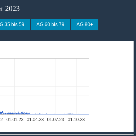
er 2023
G 35 bis 59
AG 60 bis 79
AG 80+
22
01.01.23
01.04.23
01.07.23
01.10.23