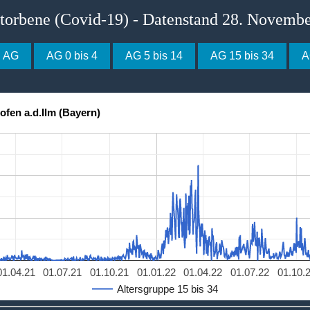
storbene (Covid-19) - Datenstand 28. Novemb
e AG
AG 0 bis 4
AG 5 bis 14
AG 15 bis 34
A
ofen a.d.Ilm (Bayern)
01.04.21
01.07.21
01.10.21
01.01.22
01.04.22
01.07.22
01.10.
Altersgruppe 15 bis 34