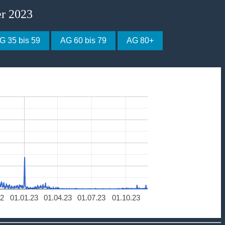
er 2023
G 35 bis 59
AG 60 bis 79
AG 80+
22
01.01.23
01.04.23
01.07.23
01.10.23