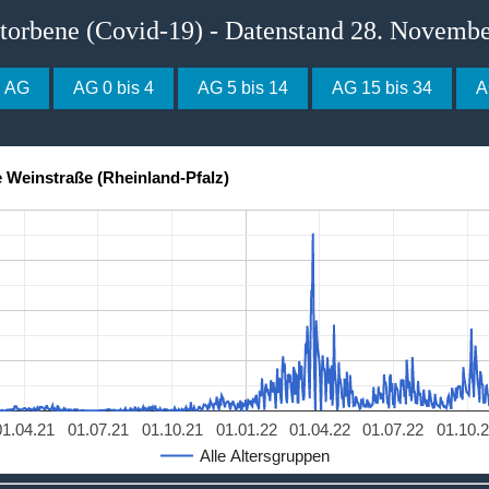
storbene (Covid-19) - Datenstand 28. Novemb
e AG
AG 0 bis 4
AG 5 bis 14
AG 15 bis 34
A
 Weinstraße (Rheinland-Pfalz)
01.04.21
01.07.21
01.10.21
01.01.22
01.04.22
01.07.22
01.10.
Alle Altersgruppen