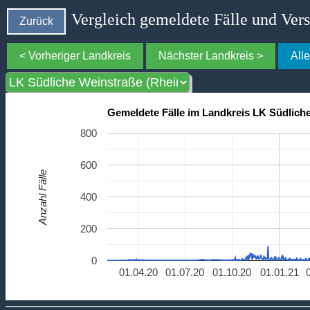
Vergleich gemeldete Fälle und Ver
Zurück
< Vorheriger Landkreis
Nächster Landkreis >
All
Gemeldete Fälle im Landkreis LK Südliche
800
600
Anzahl Fälle
400
200
0
01.04.20
01.07.20
01.10.20
01.01.21