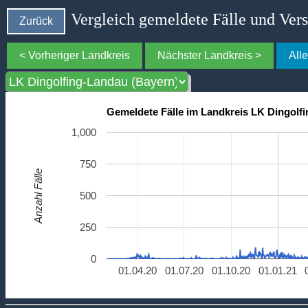
Vergleich gemeldete Fälle und Ver
Zurück
< Vorheriger Landkreis
Nächster Landkreis >
All
Gemeldete Fälle im Landkreis LK Dingolf
1,000
750
Anzahl Fälle
500
250
0
01.04.20
01.07.20
01.10.20
01.01.21