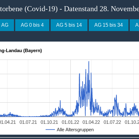
storbene (Covid-19) - Datenstand 28. Novemb
e AG
AG 0 bis 4
AG 5 bis 14
AG 15 bis 34
A
ing-Landau (Bayern)
01.04.21
01.07.21
01.10.21
01.01.22
01.04.22
01.07.22
01.10.
Alle Altersgruppen