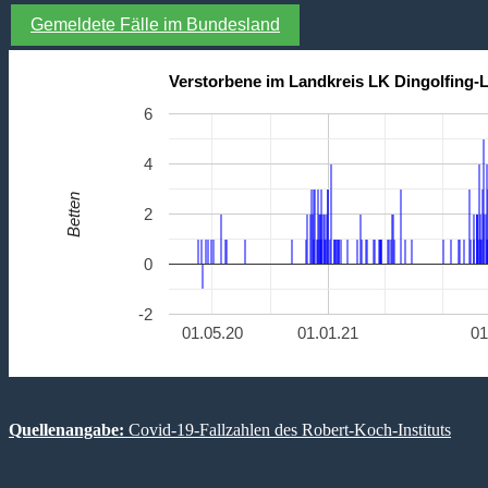
Gemeldete Fälle im Bundesland
Verstorbene im Landkreis LK Dingolfing-
6
4
Betten
2
0
-2
01.05.20
01.01.21
01
Quellenangabe:
Covid-19-Fallzahlen des Robert-Koch-Instituts