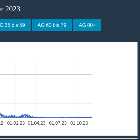
er 2023
G 35 bis 59
AG 60 bis 79
AG 80+
22
01.01.23
01.04.23
01.07.23
01.10.23