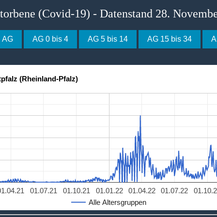
storbene (Covid-19) - Datenstand 28. Novemb
e AG
AG 0 bis 4
AG 5 bis 14
AG 15 bis 34
A
falz (Rheinland-Pfalz)
01.04.21
01.07.21
01.10.21
01.01.22
01.04.22
01.07.22
01.10.
Alle Altersgruppen