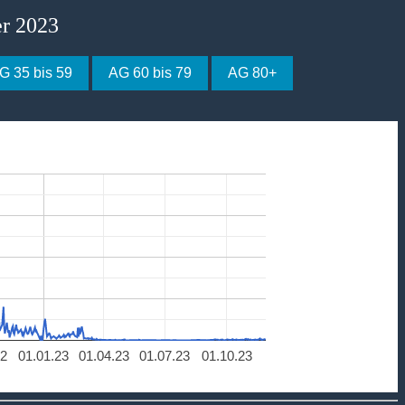
er 2023
G 35 bis 59
AG 60 bis 79
AG 80+
22
01.01.23
01.04.23
01.07.23
01.10.23