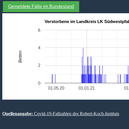
Gemeldete Fälle im Bundesland
Verstorbene im Landkreis LK Südwestpfal
6
4
Betten
2
0
01.05.20
01.01.21
01
Quellenangabe:
Covid-19-Fallzahlen des Robert-Koch-Instituts