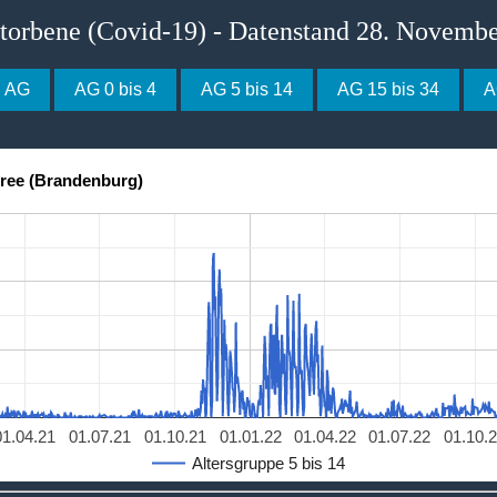
storbene (Covid-19) - Datenstand 28. Novemb
e AG
AG 0 bis 4
AG 5 bis 14
AG 15 bis 34
A
pree (Brandenburg)
01.04.21
01.07.21
01.10.21
01.01.22
01.04.22
01.07.22
01.10.
Altersgruppe 5 bis 14