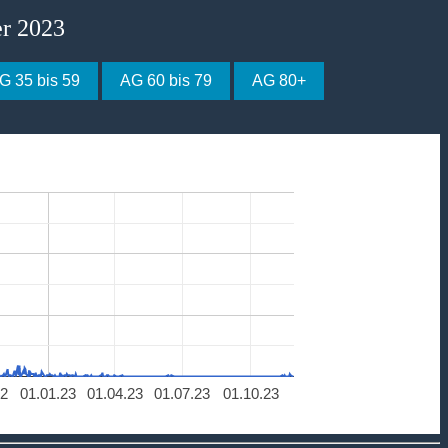
er 2023
G 35 bis 59
AG 60 bis 79
AG 80+
22
01.01.23
01.04.23
01.07.23
01.10.23