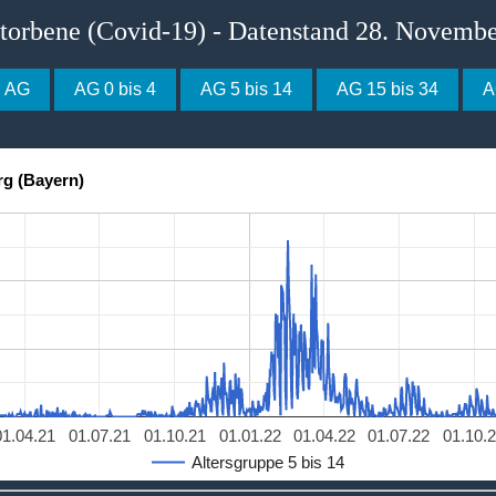
storbene (Covid-19) - Datenstand 28. Novemb
e AG
AG 0 bis 4
AG 5 bis 14
AG 15 bis 34
A
rg (Bayern)
01.04.21
01.07.21
01.10.21
01.01.22
01.04.22
01.07.22
01.10.
Altersgruppe 5 bis 14