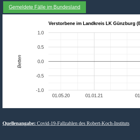
Gemeldete Fälle im Bundesland
Verstorbene im Landkreis LK Günzburg (
1.0
0.5
Betten
0.0
-0.5
-1.0
01.05.20
01.01.21
01
Quellenangabe:
Covid-19-Fallzahlen des Robert-Koch-Instituts