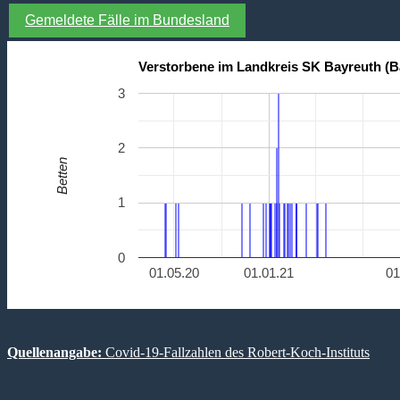
Gemeldete Fälle im Bundesland
Verstorbene im Landkreis SK Bayreuth (B
3
2
Betten
1
0
01.05.20
01.01.21
01
Quellenangabe:
Covid-19-Fallzahlen des Robert-Koch-Instituts