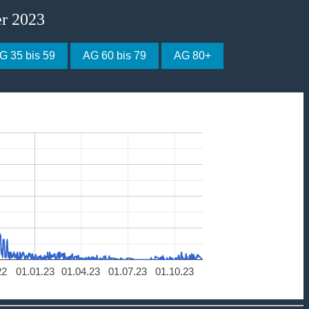
er 2023
G 35 bis 59
AG 60 bis 79
AG 80+
22
01.01.23
01.04.23
01.07.23
01.10.23