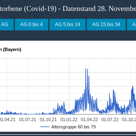
storbene (Covid-19) - Datenstand 28. Novemb
e AG
AG 0 bis 4
AG 5 bis 14
AG 15 bis 34
A
h (Bayern)
01.04.21
01.07.21
01.10.21
01.01.22
01.04.22
01.07.22
01.10.
Altersgruppe 60 bis 79