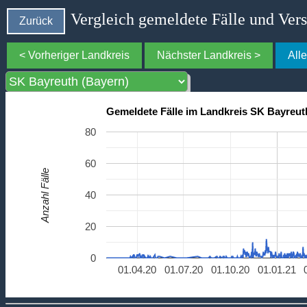
Vergleich gemeldete Fälle und Ver
Zurück
< Vorheriger Landkreis
Nächster Landkreis >
All
Gemeldete Fälle im Landkreis SK Bayreut
80
60
Anzahl Fälle
40
20
0
01.04.20
01.07.20
01.10.20
01.01.21