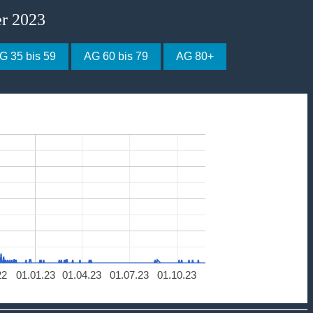
er 2023
G 35 bis 59
AG 60 bis 79
AG 80+
22
01.01.23
01.04.23
01.07.23
01.10.23