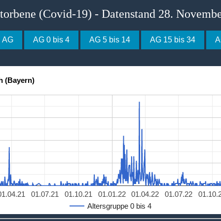
storbene (Covid-19) - Datenstand 28. Novemb
e AG
AG 0 bis 4
AG 5 bis 14
AG 15 bis 34
A
h (Bayern)
01.04.21
01.07.21
01.10.21
01.01.22
01.04.22
01.07.22
01.10.
Altersgruppe 0 bis 4