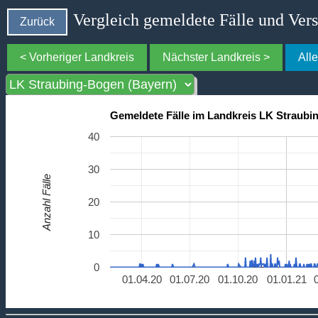
Vergleich gemeldete Fälle und Ver
Zurück
< Vorheriger Landkreis
Nächster Landkreis >
All
Gemeldete Fälle im Landkreis LK Straubi
40
30
Anzahl Fälle
20
10
0
01.04.20
01.07.20
01.10.20
01.01.21