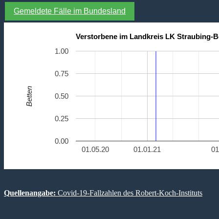
Gemeldete Fälle im Bundesland
Verstorbene im Landkreis LK Straubing-
1.00
0.75
Betten
0.50
0.25
0.00
01.05.20
01.01.21
01
Quellenangabe:
Covid-19-Fallzahlen des Robert-Koch-Instituts