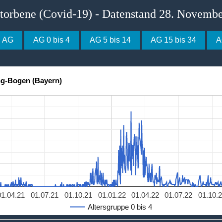
storbene (Covid-19) - Datenstand 28. Novemb
e AG
AG 0 bis 4
AG 5 bis 14
AG 15 bis 34
A
ng-Bogen (Bayern)
01.04.21
01.07.21
01.10.21
01.01.22
01.04.22
01.07.22
01.10.
Altersgruppe 0 bis 4