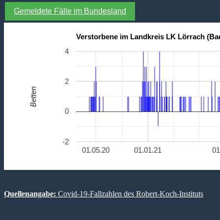
Gemeldete Fälle im Bundesland
Verstorbene im Landkreis LK Lörrach (B
4
2
Betten
0
-2
01.05.20
01.01.21
01
Quellenangabe:
Covid-19-Fallzahlen des Robert-Koch-Instituts