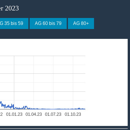
er 2023
G 35 bis 59
AG 60 bis 79
AG 80+
22
01.01.23
01.04.23
01.07.23
01.10.23