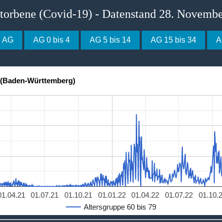
storbene (Covid-19) - Datenstand 28. Novemb
e AG
AG 0 bis 4
AG 5 bis 14
AG 15 bis 34
A
h (Baden-Württemberg)
01.04.21
01.07.21
01.10.21
01.01.22
01.04.22
01.07.22
01.10.
Altersgruppe 60 bis 79