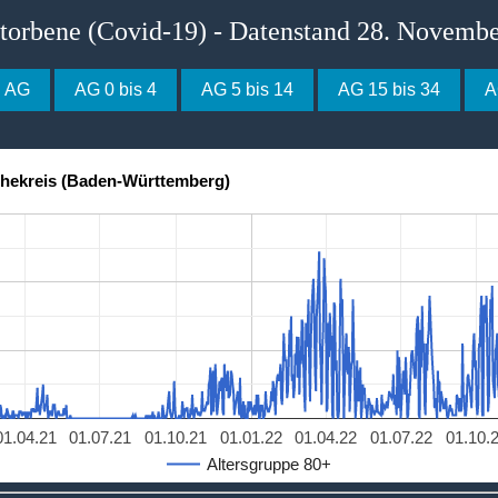
storbene (Covid-19) - Datenstand 28. Novemb
e AG
AG 0 bis 4
AG 5 bis 14
AG 15 bis 34
A
ohekreis (Baden-Württemberg)
01.04.21
01.07.21
01.10.21
01.01.22
01.04.22
01.07.22
01.10.
Altersgruppe 80+