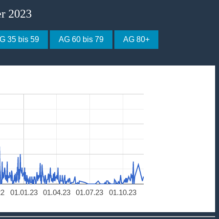
er 2023
G 35 bis 59
AG 60 bis 79
AG 80+
22
01.01.23
01.04.23
01.07.23
01.10.23