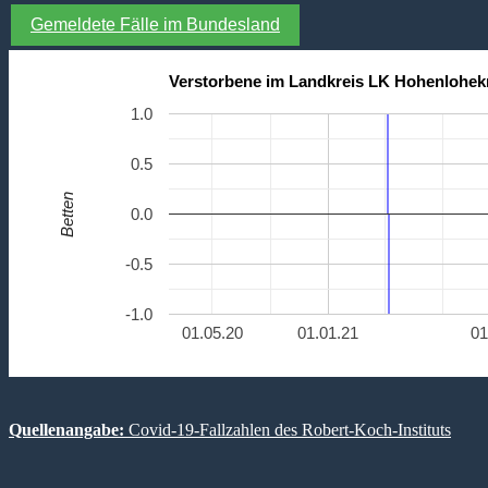
Gemeldete Fälle im Bundesland
Verstorbene im Landkreis LK Hohenlohek
1.0
0.5
Betten
0.0
-0.5
-1.0
01.05.20
01.01.21
01
Quellenangabe:
Covid-19-Fallzahlen des Robert-Koch-Instituts