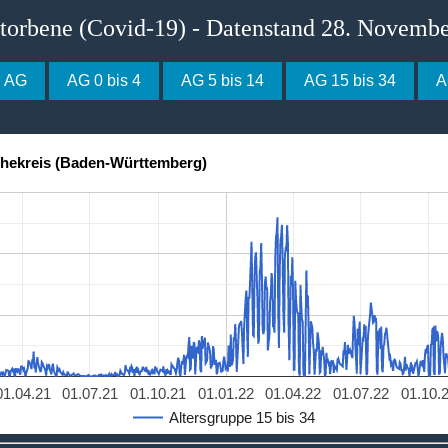
storbene (Covid-19) - Datenstand 28. Novemb
e AG
AG 0 bis 4
AG 5 bis 14
AG 15 bis 34
A
ohekreis (Baden-Württemberg)
01.04.21
01.07.21
01.10.21
01.01.22
01.04.22
01.07.22
01.10.
Altersgruppe 15 bis 34