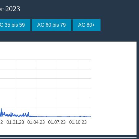
er 2023
G 35 bis 59
AG 60 bis 79
AG 80+
22
01.01.23
01.04.23
01.07.23
01.10.23