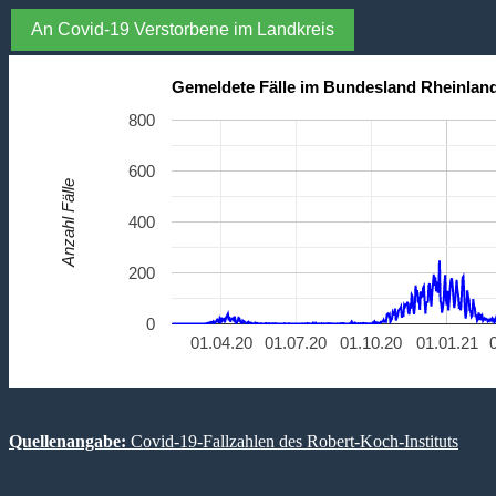
An Covid-19 Verstorbene im Landkreis
Gemeldete Fälle im Bundesland Rheinland
800
600
Anzahl Fälle
400
200
0
01.04.20
01.07.20
01.10.20
01.01.21
Quellenangabe:
Covid-19-Fallzahlen des Robert-Koch-Instituts