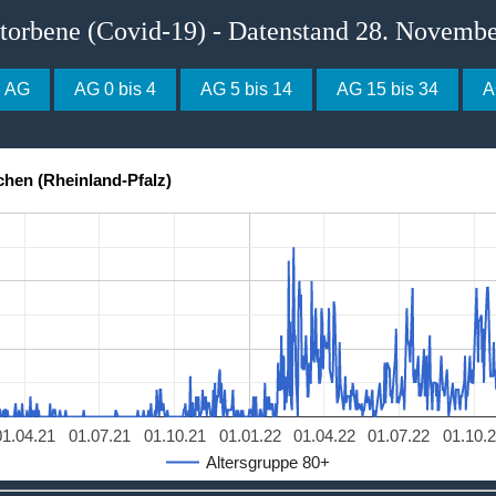
storbene (Covid-19) - Datenstand 28. Novemb
e AG
AG 0 bis 4
AG 5 bis 14
AG 15 bis 34
A
chen (Rheinland-Pfalz)
01.04.21
01.07.21
01.10.21
01.01.22
01.04.22
01.07.22
01.10.
Altersgruppe 80+