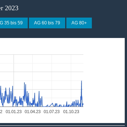
er 2023
G 35 bis 59
AG 60 bis 79
AG 80+
22
01.01.23
01.04.23
01.07.23
01.10.23