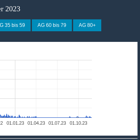
er 2023
G 35 bis 59
AG 60 bis 79
AG 80+
22
01.01.23
01.04.23
01.07.23
01.10.23