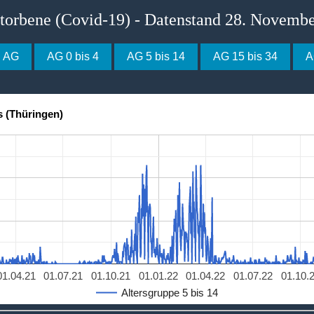
storbene (Covid-19) - Datenstand 28. Novemb
e AG
AG 0 bis 4
AG 5 bis 14
AG 15 bis 34
A
s (Thüringen)
01.04.21
01.07.21
01.10.21
01.01.22
01.04.22
01.07.22
01.10.
Altersgruppe 5 bis 14