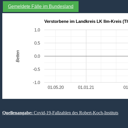
Gemeldete Fälle im Bundesland
Verstorbene im Landkreis LK Ilm-Kreis (T
1.0
0.5
Betten
0.0
-0.5
-1.0
01.05.20
01.01.21
01
Quellenangabe:
Covid-19-Fallzahlen des Robert-Koch-Instituts