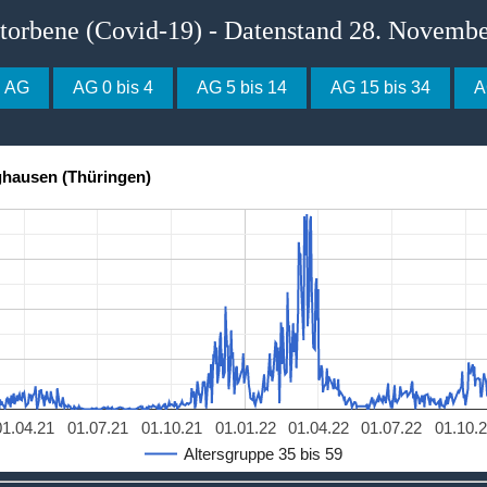
storbene (Covid-19) - Datenstand 28. Novemb
e AG
AG 0 bis 4
AG 5 bis 14
AG 15 bis 34
A
ghausen (Thüringen)
01.04.21
01.07.21
01.10.21
01.01.22
01.04.22
01.07.22
01.10.
Altersgruppe 35 bis 59