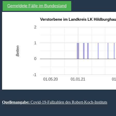
Gemeldete Fälle im Bundesland
Verstorbene im Landkreis LK Hildburghau
2
1
Betten
0
-1
01.05.20
01.01.21
01
Quellenangabe:
Covid-19-Fallzahlen des Robert-Koch-Instituts