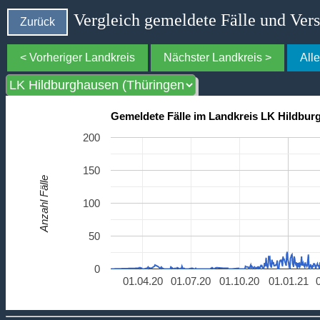
Vergleich gemeldete Fälle und Ver
Zurück
< Vorheriger Landkreis
Nächster Landkreis >
All
Gemeldete Fälle im Landkreis LK Hildbur
200
150
Anzahl Fälle
100
50
0
01.04.20
01.07.20
01.10.20
01.01.21