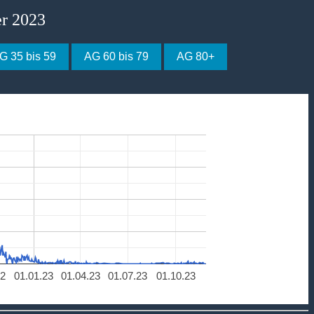
er 2023
G 35 bis 59
AG 60 bis 79
AG 80+
22
01.01.23
01.04.23
01.07.23
01.10.23