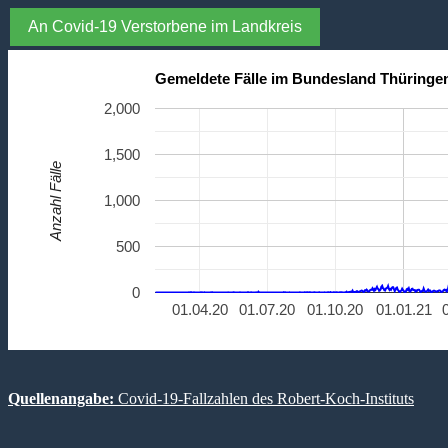
An Covid-19 Verstorbene im Landkreis
Gemeldete Fälle im Bundesland Thüringe
2,000
1,500
Anzahl Fälle
1,000
500
0
01.04.20
01.07.20
01.10.20
01.01.21
Quellenangabe:
Covid-19-Fallzahlen des Robert-Koch-Instituts