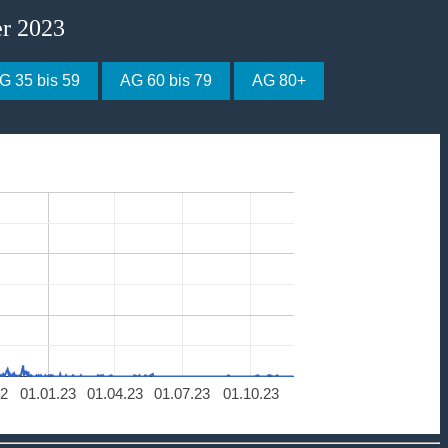
er 2023
G 35 bis 59
AG 60 bis 79
AG 80+
22
01.01.23
01.04.23
01.07.23
01.10.23