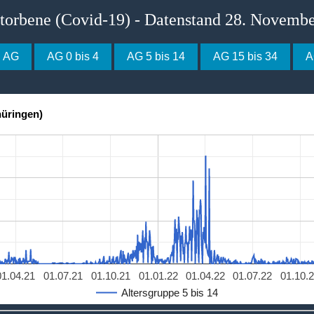
storbene (Covid-19) - Datenstand 28. Novemb
e AG
AG 0 bis 4
AG 5 bis 14
AG 15 bis 34
A
hüringen)
01.04.21
01.07.21
01.10.21
01.01.22
01.04.22
01.07.22
01.10.
Altersgruppe 5 bis 14