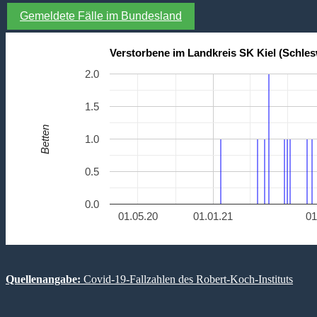
Gemeldete Fälle im Bundesland
Verstorbene im Landkreis SK Kiel (Schles
2.0
1.5
Betten
1.0
0.5
0.0
01.05.20
01.01.21
01
Quellenangabe:
Covid-19-Fallzahlen des Robert-Koch-Instituts